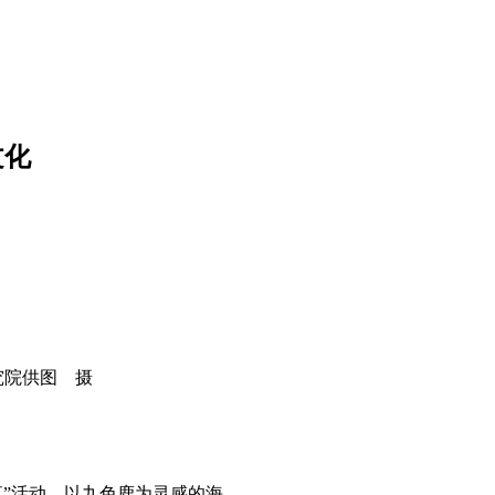
文化
究院供图 摄
夜”活动，以九色鹿为灵感的海