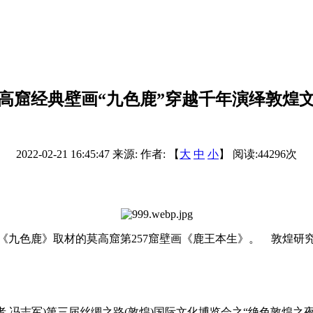
高窟经典壁画“九色鹿”穿越千年演绎敦煌
2022-02-21 16:45:47
来源:
作者: 【
大
中
小
】 阅读:
44296
次
《九色鹿》取材的莫高窟第257窟壁画《鹿王本生》。 敦煌研
者 冯志军)第三届丝绸之路(敦煌)国际文化博览会之“绝色敦煌之