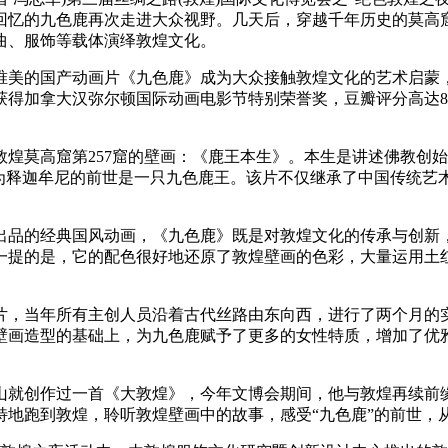
满回忆的九色鹿再次走进大众视野。几天后，穿越千年历史的莫高
曲、服饰等载体演绎敦煌文化。
的国产动画片《九色鹿》成为大众接触敦煌文化的艺术启蒙，勾连起“
得加拿大汉弥尔顿国际动画电影节特别荣誉奖，豆瓣评分高达8.
莫高窟第257窟的壁画：《鹿王本生》。本生是讲述佛教创始
意为释迦牟尼的前世是一只九色鹿王。该片不仅继承了中国传统艺
。
的经典国风动画，《九色鹿》既是对敦煌文化的传承与创新
一提的是，它的配色很好地还原了敦煌壁画的色彩，大量运用土
当年所有主创人员沿着古代丝路由东向西，进行了两个月的
壁画造型的基础上，为九色鹿赋予了更多的女性特质，增加了优
方文山就创作过一首《大敦煌》，今年文博会期间，他与敦煌再续前
特地跑到敦煌，聆听敦煌壁画中的故事，感受“九色鹿”的前世，