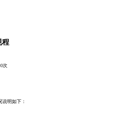
规程
10
次
况说明如下：