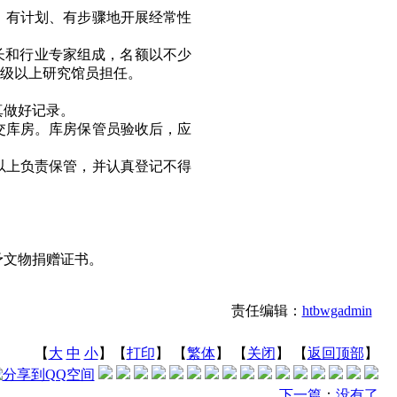
、有计划、有步骤地开展经常性
长和行业专家组成，名额以不少
高级以上研究馆员担任。
真做好记录。
交库房。库房保管员验收后，应
以上负责保管，并认真登记不得
予文物捐赠证书。
责任编辑：
htbwgadmin
【
大
中
小
】【
打印
】
【
繁体
】 【
关闭
】 【
返回顶部
】
下一篇
：
没有了