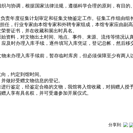
的组织与协调，根据国家法律法规，遵循科学合理的原则，有目的
组负责年度征集计划审定和征集文物鉴定工作。征集工作组由组
长担任，行业专家由本馆专家和外聘专家组成，本馆专家应由副
发荣誉证书，并在收藏和展出时具名。
集原始资料，对文物出土时间、地点、事件、来源、流传等情况认
物，应及时办理入库手续，逐件填写入库凭证，登记总帐，然后移
，文物未办理入库手续前，暂存临时库房，但必须保障至少有两人
意向，约定到馆时间。
，并做好受赠文物信息的登记。
标准进行鉴定，经鉴定合格的文物，我馆将入馆收藏，对捐赠人授
捐赠人享有具名权，并可受邀参加开展仪式。
分享到: