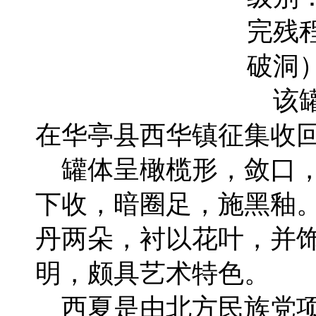
完残
破洞
该罐
在华亭县西华镇征集收
罐体呈橄榄形，敛口
下收，暗圈足，施黑釉
丹两朵，衬以花叶，并
明，颇具艺术特色。
西夏是由北方民族党项