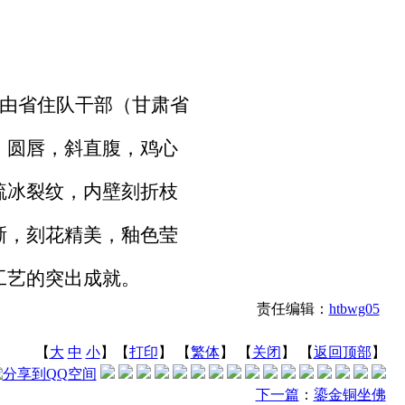
并由省住队干部（甘肃省
，圆唇，斜直腹，鸡心
疏冰裂纹，内壁刻折枝
晰，刻花精美，釉色莹
工艺的突出成就。
责任编辑：
htbwg05
【
大
中
小
】【
打印
】
【
繁体
】 【
关闭
】 【
返回顶部
】
下一篇
：
鎏金铜坐佛