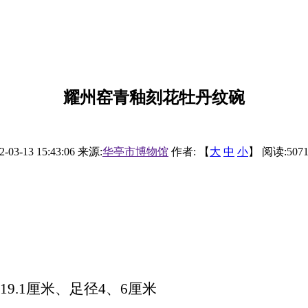
耀州窑青釉刻花牡丹纹碗
2-03-13 15:43:06
来源:
华亭市博物馆
作者: 【
大
中
小
】 阅读:
507
19.1厘米、足径4、6厘米