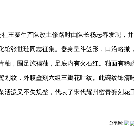
华公社王寨生产队改土修路时由队长杨志春发现，
化馆张世琏同志征集。器身呈斗笠形，口沿略撇
青釉，圈足施褐釉，足底内有火石红。釉面有稀
篦划纹，外腹壁刻六组三瓣花叶纹。此碗纹饰清
条活泼又不失规整，代表了宋代耀州窑青瓷刻花
分享到: