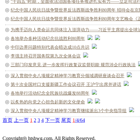
◎
“十四五”时期，全面依法治国各项任务推进扎实有力——立足司法行
◎
纪念中国人民抗日战争暨世界反法西斯战争胜利80周年 招待会在京隆
◎
纪念中国人民抗日战争暨世界反法西斯战争胜利80周年文艺晚会《正
◎
为携手迈向人类命运共同体注入澎湃动力——习近平主席提出全球治
◎
各地举办多种活动纪念抗战胜利80周年
◎
中印边界问题特别代表会晤达成10点共识
◎
李强主持召开国务院第九次全体会议
◎
三部门印发意见 进一步发挥行政复议监督职能 规范涉企行政执法
◎
深入贯彻中央八项规定精神学习教育分领域调研座谈会召开
◎
第十次全国对口支援新疆工作会议召开 王沪宁出席并讲话
◎
各地举行活动纪念全民族抗战爆发88周年
◎
以炙热的向党之心担负起新的文化使命
◎
深入贯彻中央八项规定精神学习教育继续派出3个中央指导组
首页
上一页
1
2
3
4
下一页
尾页
1
/4/64
Copyright◎ htsbwg.com, All Rights Reserved.