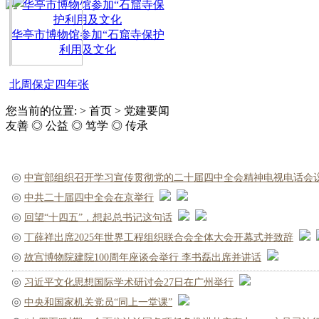
华亭市博物馆参加“石窟寺保护
利用及文化
北周保定四年张
您当前的位置: > 首页 > 党建要闻
友善 ◎ 公益 ◎ 笃学 ◎ 传承
◎
中宣部组织召开学习宣传贯彻党的二十届四中全会精神电视电话会
◎
中共二十届四中全会在京举行
◎
回望“十四五”，想起总书记这句话
◎
丁薛祥出席2025年世界工程组织联合会全体大会开幕式并致辞
◎
故宫博物院建院100周年座谈会举行 李书磊出席并讲话
◎
习近平文化思想国际学术研讨会27日在广州举行
◎
中央和国家机关党员“同上一堂课”